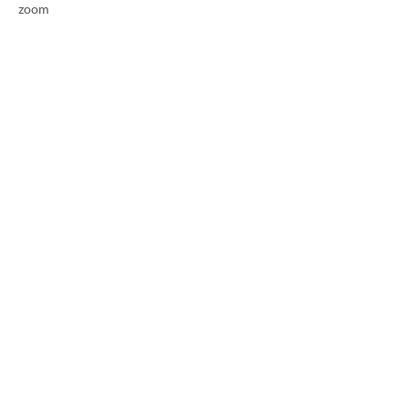
zoom
Datenschutz
Cookies
Impressum
AGB