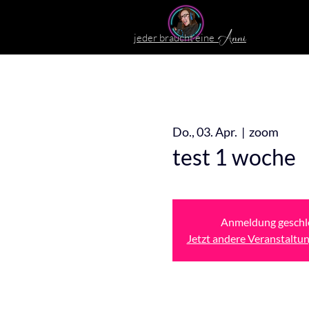
jeder braucht eine
Anni
Do., 03. Apr.
  |  
zoom
test 1 woche
Anmeldung geschl
Jetzt andere Veranstaltu