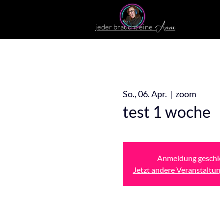
jeder braucht eine
Anni
So., 06. Apr.
  |  
zoom
test 1 woche
Anmeldung geschl
Jetzt andere Veranstaltu