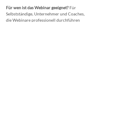
Für wen ist das Webinar geeignet?
 Für 
Selbstständige, Unternehmer und Coaches, 
die Webinare professionell durchführen 
möchten, ohne sich von der Technik 
einschüchtern zu lassen.
Datenschutz