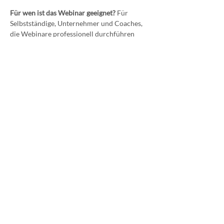
Für wen ist das Webinar geeignet?
 Für 
Selbstständige, Unternehmer und Coaches, 
die Webinare professionell durchführen 
möchten, ohne sich von der Technik 
einschüchtern zu lassen.
Datenschutz