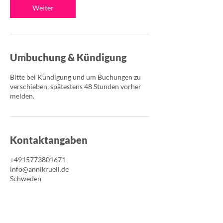
n
Weiter
.
Umbuchung & Kündigung
Bitte bei Kündigung und um Buchungen zu
verschieben, spätestens 48 Stunden vorher
melden.
Kontaktangaben
+4915773801671
info@annikruell.de
Schweden