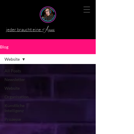
jeder braucht eine
Anni
Blog
Website
All Posts
Newsletter
Website
Organisation
Künstliche
Intelligenz
Prozesse