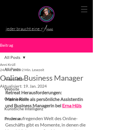
jeder braucht eine
Anni
Beitrag
All Posts
Anni Krüll
All Posts
24. Okt. 2023
2 Min. Lesezeit
Online Business Manager
Newsletter
Aktualisiert:
19. Jan. 2024
Website
Retreat Herausforderungen:
Organisation
Meine Rolle als persönliche Assistentin 
und Business Managerin bei 
Erna Hüls
Künstliche Intelligenz
In der aufregenden Welt des Online-
Prozesse
Geschäfts gibt es Momente, in denen die 