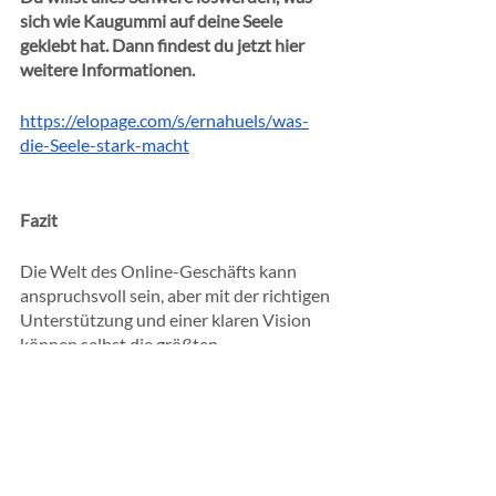
sich wie Kaugummi auf deine Seele 
geklebt hat. Dann findest du jetzt hier 
weitere Informationen.
https://elopage.com/s/ernahuels/was-
die-Seele-stark-macht
Fazit
Die Welt des Online-Geschäfts kann 
anspruchsvoll sein, aber mit der richtigen 
Unterstützung und einer klaren Vision 
können selbst die größten 
Herausforderungen gemeistert werden. 
Als persönliche Assistentin und Business 
Managerin für Erna freue ich mich darauf, 
dich auf deiner eigenen Reise zu 
unterstützen und zu begleiten.